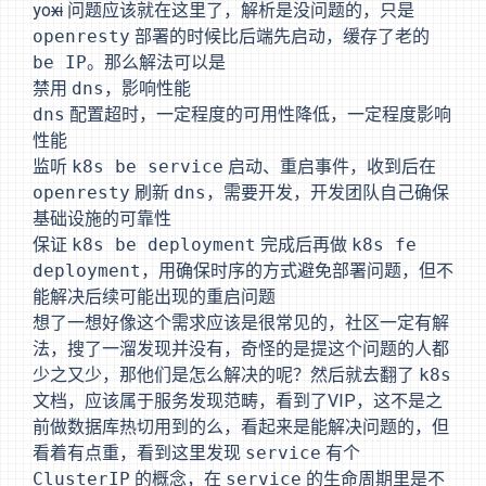
yo
xi
问题应该就在这里了，解析是没问题的，只是
openresty
部署的时候比后端先启动，缓存了老的
be IP
。那么解法可以是
禁用
dns
，影响性能
dns
配置超时，一定程度的可用性降低，一定程度影响
性能
监听
k8s be service
启动、重启事件，收到后在
openresty
刷新
dns
，需要开发，开发团队自己确保
基础设施的可靠性
保证
k8s be deployment
完成后再做
k8s fe
deployment
，用确保时序的方式避免部署问题，但不
能解决后续可能出现的重启问题
想了一想好像这个需求应该是很常见的，社区一定有解
法，搜了一溜发现并没有，奇怪的是提这个问题的人都
少之又少，那他们是怎么解决的呢？然后就去翻了
k8s
文档，应该属于服务发现范畴，看到了
VIP
，这不是之
前做数据库热切用到的么，看起来是能解决问题的，但
看着有点重，看到这里发现
service
有个
ClusterIP
的概念，在
service
的生命周期里是不