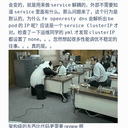
会变的，就是用来做
service
解耦的，外部不需要知
道
service
里面有什么。那么问题来了，这个行为是
默认的，为什么
fe openresty dns
会解析出
be
pod
的
IP
呢？应该是一个
service ClusterIP
才
对。检查了一下运维同学的
yml
才发现
clusterIP
都设置了
none
。。。忽然想起很多性能调优不稳定的
往事。。。真的是。。
架构级的东西比代码更需要 review 啊