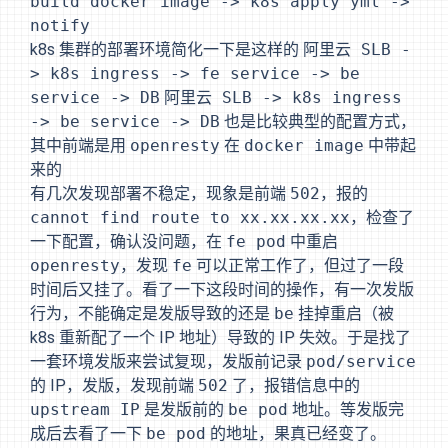
build docker image -> k8s apply yml ->
notify
k8s 集群的部署环境简化一下是这样的
阿里云 SLB -
> k8s ingress -> fe service -> be
service -> DB
阿里云 SLB -> k8s ingress
-> be service -> DB
也是比较典型的配置方式，
其中前端是用
openresty
在
docker image
中带起
来的
有几次发现部署不稳定，现象是前端
502
，报的
cannot find route to xx.xx.xx.xx
，检查了
一下配置，确认没问题，在
fe pod
中重启
openresty
，发现
fe
可以正常工作了，但过了一段
时间后又挂了。看了一下这段时间的操作，有一次发版
行为，不能确定是发版导致的还是
be
挂掉重启（被
k8s 重新配了一个 IP 地址）导致的 IP 失效。于是找了
一套环境发版来尝试复现，发版前记录
pod/service
的 IP，发版，发现前端
502
了，报错信息中的
upstream IP
是发版前的
be pod
地址。等发版完
成后去看了一下
be pod
的地址，果真已经变了。