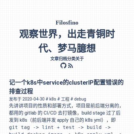
Filosfino
观察世界，出走青铜时
代、梦马臆想
文章
归档
分类
关于
github
rss
记一个k8s中service的clusterIP配置错误的
排查过程
发布于
2020-04-30
# k8s
# 工程
# debug
先讲讲项目的性质和部署方式，项目是前后端分离的，
都用的 gitlab 的 CI/CD 去打镜像，build stage 过了后
发到 k8s（前后端并发 apply 自己的 k8s yml），即
git tag -> lint + test -> build ->