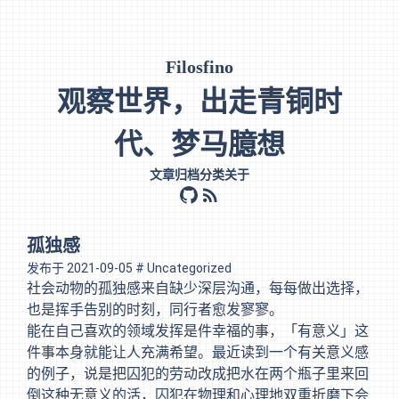
Filosfino
观察世界，出走青铜时
代、梦马臆想
文章
归档
分类
关于
github
rss
孤独感
发布于
2021-09-05
# Uncategorized
社会动物的孤独感来自缺少深层沟通，每每做出选择，
也是挥手告别的时刻，同行者愈发寥寥。
能在自己喜欢的领域发挥是件幸福的事，「有意义」这
件事本身就能让人充满希望。最近读到一个有关意义感
的例子，说是把囚犯的劳动改成把水在两个瓶子里来回
倒这种无意义的活，囚犯在物理和心理地双重折磨下会